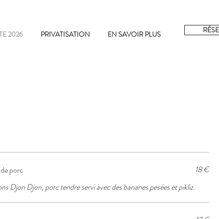
RÉSE
TE 2026
PRIVATISATION
EN SAVOIR PLUS
18 €
de porc
s Djon Djon, porc tendre servi avec des bananes pesées et pikliz.