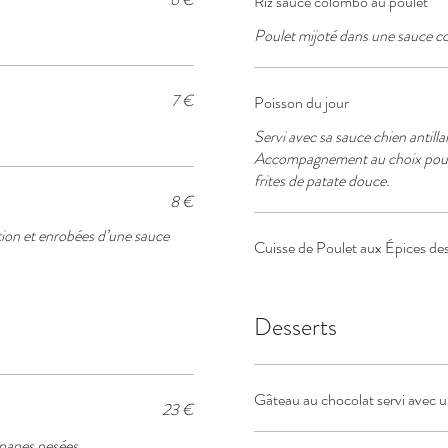
Riz sauce colombo au poulet
Poulet mijoté dans une sauce co
7 €
Poisson du jour
Servi avec sa sauce chien antill
Accompagnement au choix pour le p
frites de patate douce.
8 €
ction et enrobées d’une sauce
Cuisse de Poulet aux Épices des 
Desserts
Gâteau au chocolat servi avec un
23 €
ananes pesées.