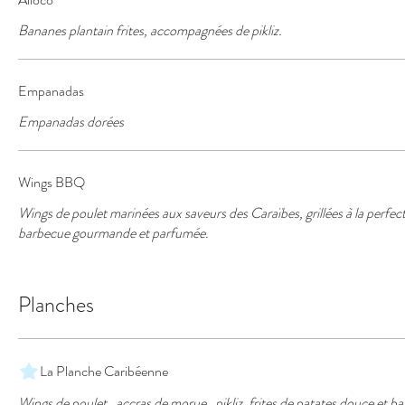
Bananes plantain frites, accompagnées de pikliz.
Empanadas
Empanadas dorées
Wings BBQ
Wings de poulet marinées aux saveurs des Caraïbes, grillées à la perfe
barbecue gourmande et parfumée.
Planches
La Planche Caribéenne
Wings de poulet , accras de morue , pikliz, frites de patates douce et b