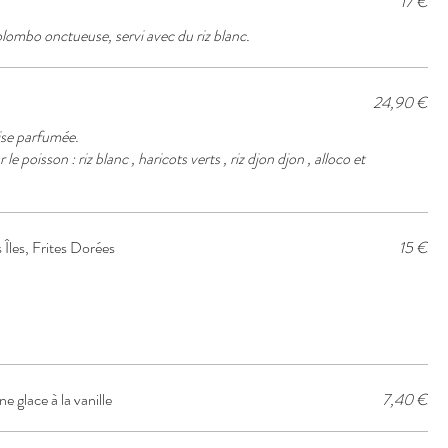
17 €
lombo onctueuse, servi avec du riz blanc.
24,90 €
aise parfumée.
oisson : riz blanc , haricots verts , riz djon djon , alloco et
Îles, Frites Dorées
15 €
e glace à la vanille
7,40 €