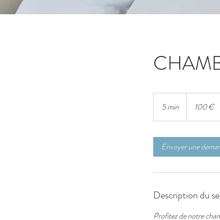
CHAMB
100
euros
5 min
5
100 €
m
i
n
Envoyer une dema
Description du se
Profitez de notre chamb